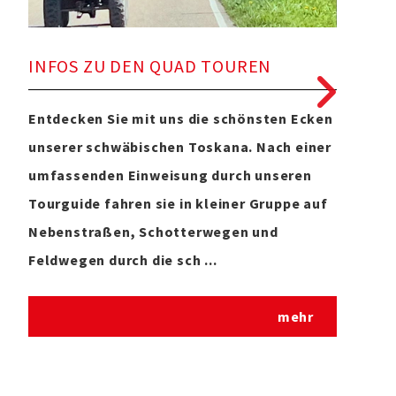
INFOS ZU DEN QUAD TOUREN
GU
Entdecken Sie mit uns die schönsten Ecken
Natü
unserer schwäbischen Toskana. Nach einer
Tour
umfassenden Einweisung durch unseren
Ges
Tourguide fahren sie in kleiner Gruppe auf
Gebu
Nebenstraßen, Schotterwegen und
Prüf
Feldwegen durch die sch ...
Jubi
mehr