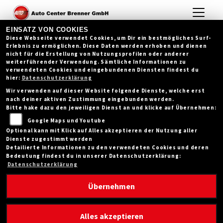
EINSATZ VON COOKIES
Diese Webseite verwendet Cookies, um Dir ein bestmögliches Surf-
Erlebnis zu ermöglichen. Diese Daten werden erhoben und dienen
nicht für die Erstellung von Nutzungsprofilen oder anderer
weiterführender Verwendung. Sämtliche Informationen zu
verwendeten Cookies und eingebundenen Diensten findest du
hier:
Datenschutzerklärung
Wir verwenden auf dieser Website folgende Dienste, welche erst
nach deiner aktiven Zustimmung eingebunden werden.
Bitte hake dazu den jeweiligen Dienst an und klicke auf Übernehmen:
Google Maps und Youtube
Optional kann mit Klick auf Alles akzeptieren der Nutzung aller
Dienste zugestimmt werden
Detailierte Informationen zu den verwendeten Cookies und deren
Bedeutung findest du in unserer Datenschutzerklärung:
Datenschutzerklärung
Übernehmen
AUS BLAU WIRD BRAUN - DIE
Alles akzeptieren