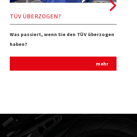
TÜV ÜBERZOGEN?
125
Was passiert, wenn Sie den TÜV überzogen
Wust
haben?
Führ
mehr