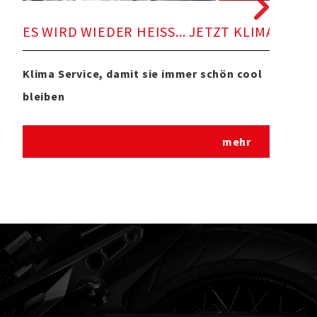
ES 
ES WIRD WIEDER HEISS... JETZT KLIMA SERVIC
Bevo
Klima Service, damit sie immer schön cool
...l
bleiben
Zus
mehr