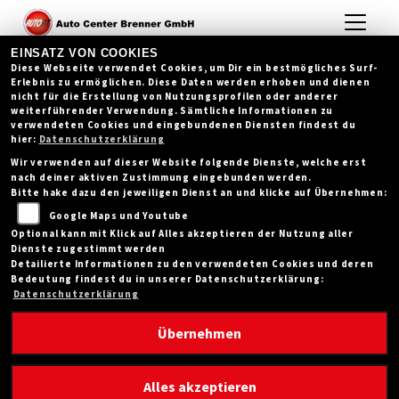
EINSATZ VON COOKIES
Diese Webseite verwendet Cookies, um Dir ein bestmögliches Surf-
Erlebnis zu ermöglichen. Diese Daten werden erhoben und dienen
nicht für die Erstellung von Nutzungsprofilen oder anderer
weiterführender Verwendung. Sämtliche Informationen zu
verwendeten Cookies und eingebundenen Diensten findest du
hier:
Datenschutzerklärung
Wir verwenden auf dieser Website folgende Dienste, welche erst
nach deiner aktiven Zustimmung eingebunden werden.
Bitte hake dazu den jeweiligen Dienst an und klicke auf Übernehmen:
Google Maps und Youtube
Optional kann mit Klick auf Alles akzeptieren der Nutzung aller
Dienste zugestimmt werden
Detailierte Informationen zu den verwendeten Cookies und deren
Bedeutung findest du in unserer Datenschutzerklärung:
Datenschutzerklärung
Übernehmen
AUS BLAU WIRD BRAUN - DIE
Alles akzeptieren