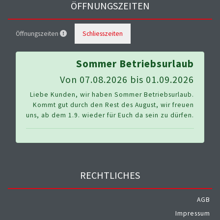
Unsere Leistungsübersicht
AUTO CENTER BRENNER GMBH
Robert-Bosch-Straße 1
74182 Obersulm-Willsbach
Deutschland
Telefon:
07134 / 98300
Tel. mobil:
4915224742216
Website:
http://www.bike-4-you.de
E-Mail:
kontakt@auto-center-brenner.de