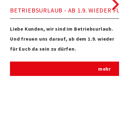
BETRIEBSURLAUB - AB 1.9. WIEDER FÜR EUC
SOM
Liebe Kunden, wir sind im Betriebsurlaub.
Geän
Und freuen uns darauf, ab dem 1.9. wieder
Som
für Euch da sein zu dürfen.
mehr